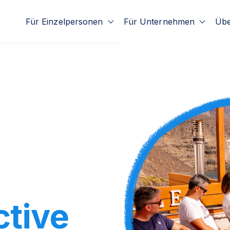
Für Einzelpersonen
Für Unternehmen
Übe
Show submenu for Für Einze
Show 
ctive