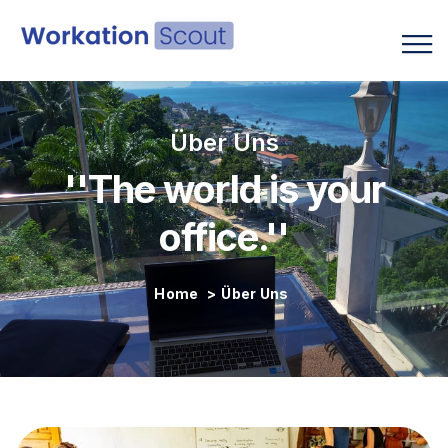
Deutsch
Über Uns
''The world is your
office.''
Home
>
Über Uns