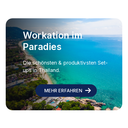
Workation im
Paradies
Die schönsten & produktivsten Set-
ups in Thailand.
MEHR ERFAHREN